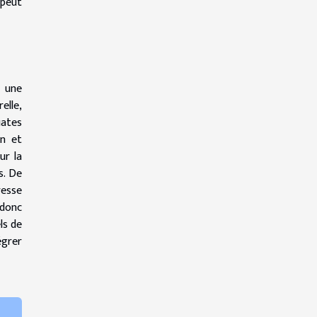
 peut
, une
elle,
uates
on et
ur la
s. De
resse
 donc
ls de
égrer