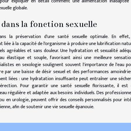
s pour expliquer en détail comment une alimentation inadaptée
exuelle globale.
 dans la fonction sexuelle
ans la préservation d'une santé sexuelle optimale. En effet
iée à la capacité de l'organisme à produire une lubrification natur
els agréables et sans douleur. Une hydratation et sexualité adéq
 élastique et souple, favorisant ainsi une meilleure sensati
ialistes en sexologie soulignent souvent l'importance de l'eau po
ire par une baisse de désir sexuel et des performances amoindrie
ement liées : une hydratation insuffisante peut entraîner une séche
érection. Pour garantir une santé sexuelle florissante, il est
u régulière et adaptée aux besoins individuels. Des professionne
e ou en urologie, peuvent offrir des conseils personnalisés pour int
enne, afin de soutenir une vie sexuelle épanouie.