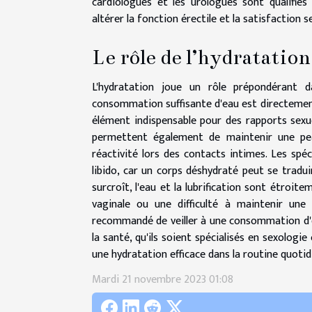
cardiologues et les urologues sont qualifié
altérer la fonction érectile et la satisfaction s
Le rôle de l’hydratation
L'hydratation joue un rôle prépondérant d
consommation suffisante d'eau est directement l
élément indispensable pour des rapports sexu
permettent également de maintenir une peau
réactivité lors des contacts intimes. Les spéc
libido, car un corps déshydraté peut se tradu
surcroît, l'eau et la lubrification sont étroit
vaginale ou une difficulté à maintenir une 
recommandé de veiller à une consommation d'ea
la santé, qu'ils soient spécialisés en sexologi
une hydratation efficace dans la routine quotidi
Mardi 21 novembre 2023 01:08