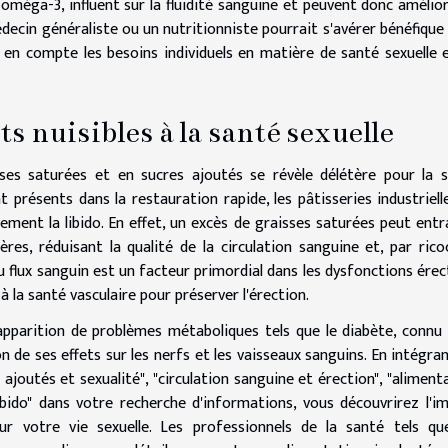
oméga-3, influent sur la fluidité sanguine et peuvent donc amélior
édecin généraliste ou un nutritionniste pourrait s'avérer bénéfique
 en compte les besoins individuels en matière de santé sexuelle 
 nuisibles à la santé sexuelle
ses saturées et en sucres ajoutés se révèle délétère pour la 
 présents dans la restauration rapide, les pâtisseries industriell
ement la libido. En effet, un excès de graisses saturées peut entr
res, réduisant la qualité de la circulation sanguine et, par rico
u flux sanguin est un facteur primordial dans les dysfonctions érect
 la santé vasculaire pour préserver l'érection.
'apparition de problèmes métaboliques tels que le diabète, connu
n de ses effets sur les nerfs et les vaisseaux sanguins. En intégran
 ajoutés et sexualité", "circulation sanguine et érection", "aliment
libido" dans votre recherche d'informations, vous découvrirez l'i
ur votre vie sexuelle. Les professionnels de la santé tels qu