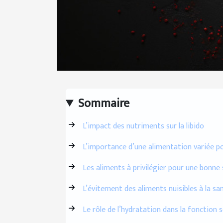
Sommaire
L’impact des nutriments sur la libido
L’importance d’une alimentation variée p
Les aliments à privilégier pour une bonne 
L’évitement des aliments nuisibles à la sa
Le rôle de l’hydratation dans la fonction s