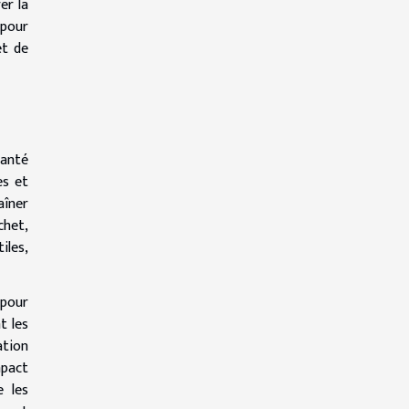
er la
 pour
et de
santé
es et
aîner
chet,
iles,
 pour
t les
ation
mpact
e les