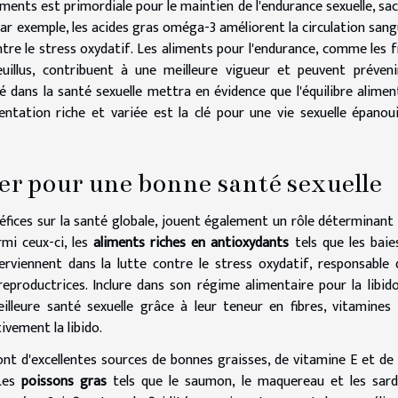
ments est primordiale pour le maintien de l'endurance sexuelle, sa
Par exemple, les acides gras oméga-3 améliorent la circulation sang
ntre le stress oxydatif. Les aliments pour l'endurance, comme les f
uillus, contribuent à une meilleure vigueur et peuvent préveni
sé dans la santé sexuelle mettra en évidence que l'équilibre alimen
entation riche et variée est la clé pour une vie sexuelle épanou
ier pour une bonne santé sexuelle
éfices sur la santé globale, jouent également un rôle déterminant
rmi ceux-ci, les
aliments riches en antioxydants
tels que les baies
rviennent dans la lutte contre le stress oxydatif, responsable 
 reproductrices. Inclure dans son régime alimentaire pour la libid
lleure santé sexuelle grâce à leur teneur en fibres, vitamines
ivement la libido.
sont d'excellentes sources de bonnes graisses, de vitamine E et de 
 Les
poissons gras
tels que le saumon, le maquereau et les sard