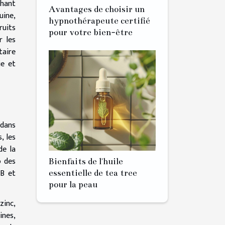
chant
Avantages de choisir un
uine,
hypnothérapeute certifié
ruits
pour votre bien-être
r les
taire
ie et
 dans
, les
de la
o des
Bienfaits de l'huile
 B et
essentielle de tea tree
pour la peau
zinc,
ines,