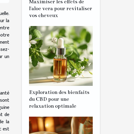
Maximiser les effets de
l'aloe vera pour revitaliser
elle.
vos cheveux
ur la
entre
notre
mment
ssez-
ur un
santé
Exploration des bienfaits
du CBD pour une
 sont
relaxation optimale
guine
nt de
de la
c est