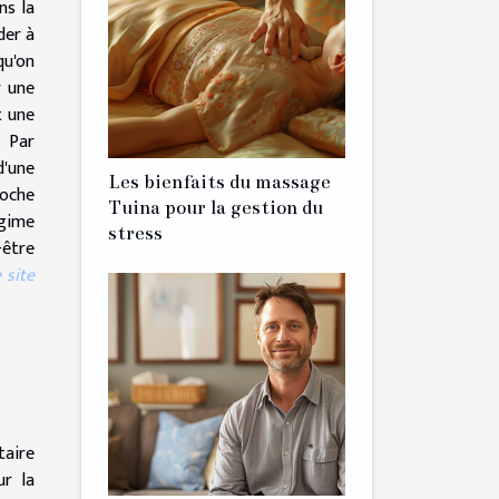
ns la
der à
qu'on
r une
t une
. Par
d'une
Les bienfaits du massage
roche
Tuina pour la gestion du
égime
stress
-être
 site
taire
ur la