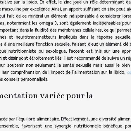
itive sur la libido. En effet, le zinc joue un rôle déterminant da
masculine par excellence. Ainsi, un apport suffisant en zinc peut ai
qui fait de ce minéral un élément indispensable à considérer lors
gras, notamment les oméga-3, sont également indispensables pou
 important dans la fluidité des membranes cellulaires, ce qui perme
ones et neurotransmetteurs impliqués dans la réponse sexuelle
 à une meilleure fonction sexuelle, faisant d'eux un élément clé 
que nutritionniste ou sexologue, l'accent est mis sur une app
 et désir
sont étroitement liés. Il est recommandé de suivre un r
our soutenir non seulement la santé sexuelle mais aussi le bien
 leur compréhension de l’impact de l’alimentation sur la libido,
ce
 conseils personnalisés.
mentation variée pour la
ée par l’équilibre alimentaire. Effectivement, une diversité alimen
ensemble, favorisent une synergie nutritionnelle bénéfique po