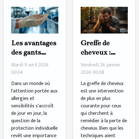
Greffe de
Les avantages
cheveux :
des gants
comprendre
nitrile pour
Vendredi 26 janvier
Mardi 9 avril 2024
les risques et
les personnes
2024 00:08
00:34
les
allergiques au
La greffe de cheveux
Dans un monde où
complications
latex
est une intervention
l'attention portée aux
de plus en plus
allergies et
possibles
courante pour ceux
sensibilités s'accroît
qui cherchent à
de jour en jour, la
remédier à la perte de
question de la
cheveux. Bien que les
protection individuelle
techniques aient
revêt une importance