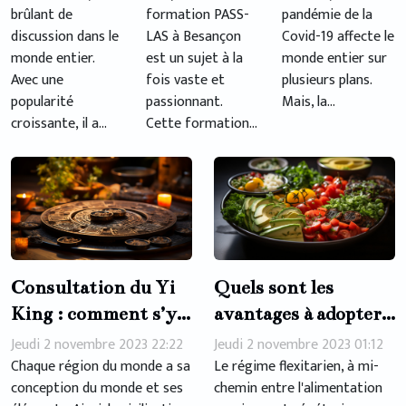
origine ?
brûlant de
formation PASS-
pandémie de la
discussion dans le
LAS à Besançon
Covid-19 affecte le
monde entier.
est un sujet à la
monde entier sur
Avec une
fois vaste et
plusieurs plans.
popularité
passionnant.
Mais, la...
croissante, il a...
Cette formation...
Consultation du Yi
Quels sont les
King : comment s’y
avantages à adopter
prendre ?
un régime
Jeudi 2 novembre 2023 22:22
Jeudi 2 novembre 2023 01:12
Chaque région du monde a sa
flexitarien ?
Le régime flexitarien, à mi-
conception du monde et ses
chemin entre l'alimentation