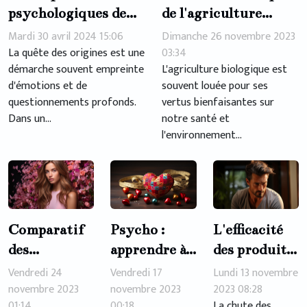
de l'agriculture
psychologiques de
biologique sur la
découvrir ses
Dimanche 26 novembre 2023
Mardi 30 avril 2024 15:06
préservation de la
03:34
origines génétiques
La quête des origines est une
L'agriculture biologique est
démarche souvent empreinte
biodiversité
souvent louée pour ses
d'émotions et de
vertus bienfaisantes sur
questionnements profonds.
notre santé et
Dans un...
l'environnement...
Comparatif
Psycho :
L'efficacité
des
apprendre à
des produits
ingrédients
s'aimer pour
pour
Vendredi 24
Vendredi 17
Lundi 13 novembre
clés dans les
novembre 2023
mieux
novembre 2023
stimuler la
2023 08:28
01:14
00:18
La chute des