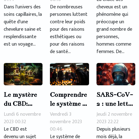
shampoings
maigrir
croissance
Dans l'univers des
De nombreuses
cheveux est un
pour
des cheveux
soins capillaires, la
personnes luttent
phénomène qui
cheveux secs
quête d'une
contre leur poids
préoccupe un
et abîmés
chevelure saine et
pour des raisons
grand nombre de
resplendissante
esthétiques ou
personnes,
est un voyage...
pour des raisons
hommes comme
de santé...
femmes. De...
Le mystère
Comprendre
SARS-CoV-
du CBD:
le système de
2 : une lettre
Débunking
formation
pour
Lundi 6 novembre
Vendredi 3
Jeudi 2 novembre
les mythes
2023 00:32
PASS-LAS à
novembre 2023
connaître sa
2023 22:22
Le CBD est
00:46
Depuis plusieurs
Besançon
vraie
devenu un sujet
Le système de
mois déjà, la