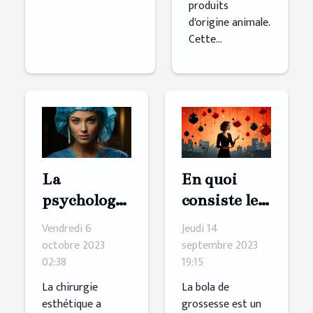
produits
d'origine animale.
Cette...
La
En quoi
psychologie
consiste le
derrière le
processus
Vendredi 6
Jeudi 14
désir de
de création
octobre 2023
septembre 2023
02:38
19:15
chirurgie
d'une bola
esthétique
de
La chirurgie
La bola de
esthétique a
grossesse est un
grossesse