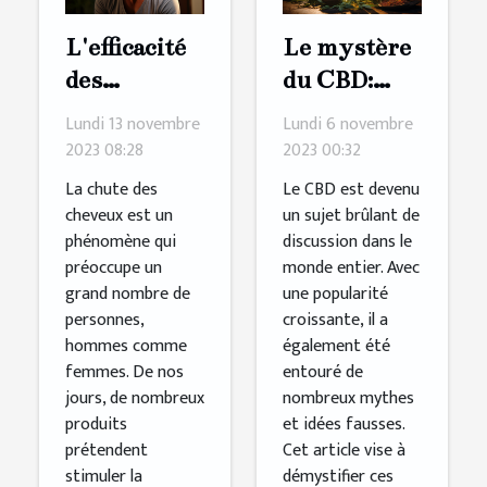
L'efficacité
Le mystère
des
du CBD:
produits
Débunking
Lundi 13 novembre
Lundi 6 novembre
pour
les mythes
2023 08:28
2023 00:32
stimuler la
La chute des
Le CBD est devenu
croissance
cheveux est un
un sujet brûlant de
phénomène qui
discussion dans le
des cheveux
préoccupe un
monde entier. Avec
grand nombre de
une popularité
personnes,
croissante, il a
hommes comme
également été
femmes. De nos
entouré de
jours, de nombreux
nombreux mythes
produits
et idées fausses.
prétendent
Cet article vise à
stimuler la
démystifier ces