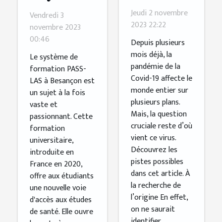
une lettre
de
Jeudi 2 novembre
Vendredi 3
pour
formation
2023 22:22
novembre 2023
connaître
00:46
PASS-LAS
Depuis plusieurs
sa vraie
à Besançon
mois déjà, la
Le système de
pandémie de la
origine ?
formation PASS-
Covid-19 affecte le
LAS à Besançon est
monde entier sur
un sujet à la fois
plusieurs plans.
vaste et
Mais, la question
passionnant. Cette
cruciale reste d’où
formation
vient ce virus.
universitaire,
Découvrez les
introduite en
pistes possibles
France en 2020,
dans cet article. À
offre aux étudiants
la recherche de
une nouvelle voie
l’origine En effet,
d'accès aux études
on ne saurait
de santé. Elle ouvre
identifier