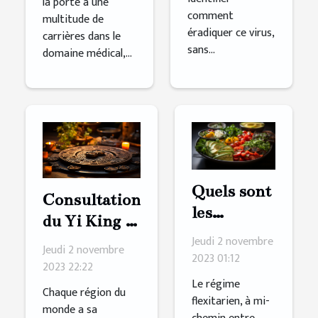
la porte à une
comment
multitude de
éradiquer ce virus,
carrières dans le
sans...
domaine médical,...
Quels sont
Consultation
les
du Yi King :
avantages
Jeudi 2 novembre
comment s’y
Jeudi 2 novembre
à adopter
2023 01:12
prendre ?
2023 22:22
un régime
Le régime
Chaque région du
flexitarien
flexitarien, à mi-
monde a sa