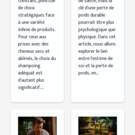
constant, ponctué
de santé, mais la
de choix
clé d'une perte de
stratégiques face
poids durable
à une variété
pourrait être plus
infinie de produits.
psychologique que
Pour ceux aux
physique. Dans cet
prises avec des
article, nous allons
cheveux secs et
explorer le lien
abîmés, le choix du
entre l'estime de
shampoing
soi et la perte de
adéquat est
poids, en...
d'autant plus
significatif....