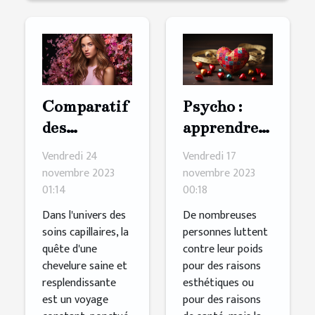
Comparatif
Psycho :
des
apprendre à
ingrédients
s'aimer
Vendredi 24
Vendredi 17
clés dans les
pour mieux
novembre 2023
novembre 2023
01:14
00:18
shampoings
maigrir
pour
Dans l'univers des
De nombreuses
soins capillaires, la
personnes luttent
cheveux
quête d'une
contre leur poids
secs et
chevelure saine et
pour des raisons
abîmés
resplendissante
esthétiques ou
est un voyage
pour des raisons