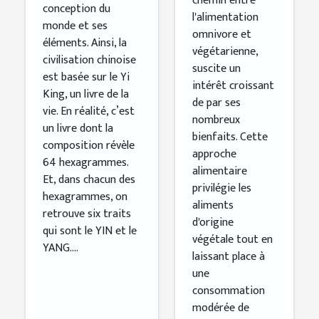
chemin entre
?
conception du
l'alimentation
monde et ses
omnivore et
éléments. Ainsi, la
végétarienne,
civilisation chinoise
suscite un
est basée sur le Yi
intérêt croissant
King, un livre de la
de par ses
vie. En réalité, c’est
nombreux
un livre dont la
bienfaits. Cette
composition révèle
approche
64 hexagrammes.
alimentaire
Et, dans chacun des
privilégie les
hexagrammes, on
aliments
retrouve six traits
d'origine
qui sont le YIN et le
végétale tout en
YANG....
laissant place à
une
consommation
modérée de