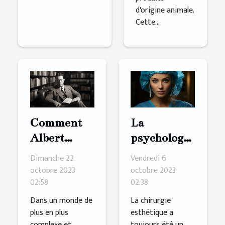
d'origine animale.
Cette...
Comment
La
Albert
psychologie
Camus
derrière le
Dimanche 22
Vendredi 6
inspire les
désir de
octobre 2023
octobre 2023
02:58
02:38
jeunes
chirurgie
générations
esthétique
Dans un monde de
La chirurgie
plus en plus
esthétique a
à
complexe et
toujours été un