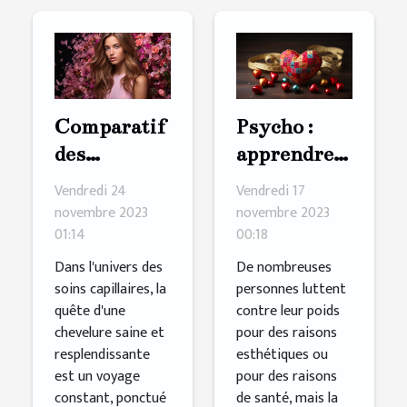
Comparatif
Psycho :
des
apprendre à
ingrédients
s'aimer
Vendredi 24
Vendredi 17
clés dans les
pour mieux
novembre 2023
novembre 2023
01:14
00:18
shampoings
maigrir
pour
Dans l'univers des
De nombreuses
soins capillaires, la
personnes luttent
cheveux
quête d'une
contre leur poids
secs et
chevelure saine et
pour des raisons
abîmés
resplendissante
esthétiques ou
est un voyage
pour des raisons
constant, ponctué
de santé, mais la