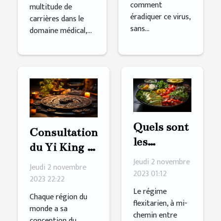
comment
multitude de
éradiquer ce virus,
carrières dans le
sans...
domaine médical,...
Quels sont
Consultation
les
du Yi King :
avantages
Jeudi 2 novembre
comment s’y
Jeudi 2 novembre
à adopter
2023 01:12
prendre ?
2023 22:22
un régime
Le régime
Chaque région du
flexitarien
flexitarien, à mi-
monde a sa
chemin entre
?
conception du