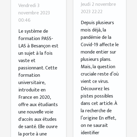
une lettre
de
Jeudi 2 novembre
Vendredi 3
pour
formation
2023 22:22
novembre 2023
connaître
00:46
PASS-LAS
Depuis plusieurs
sa vraie
à Besançon
mois déjà, la
Le système de
pandémie de la
origine ?
formation PASS-
Covid-19 affecte le
LAS à Besançon est
monde entier sur
un sujet à la fois
plusieurs plans.
vaste et
Mais, la question
passionnant. Cette
cruciale reste d’où
formation
vient ce virus.
universitaire,
Découvrez les
introduite en
pistes possibles
France en 2020,
dans cet article. À
offre aux étudiants
la recherche de
une nouvelle voie
l’origine En effet,
d'accès aux études
on ne saurait
de santé. Elle ouvre
identifier
la porte à une