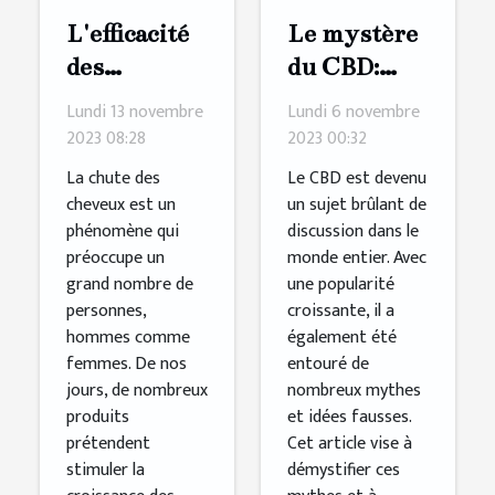
L'efficacité
Le mystère
des
du CBD:
produits
Débunking
Lundi 13 novembre
Lundi 6 novembre
pour
les mythes
2023 08:28
2023 00:32
stimuler la
La chute des
Le CBD est devenu
croissance
cheveux est un
un sujet brûlant de
phénomène qui
discussion dans le
des cheveux
préoccupe un
monde entier. Avec
grand nombre de
une popularité
personnes,
croissante, il a
hommes comme
également été
femmes. De nos
entouré de
jours, de nombreux
nombreux mythes
produits
et idées fausses.
prétendent
Cet article vise à
stimuler la
démystifier ces