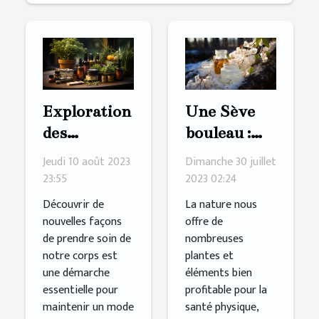
Exploration
Une Sève
des
bouleau :
bienfaits de
quelques
Jeudi 10 août 2023
Dimanche 30 juillet
l'huile de
bienfaits de
23:55
2023 02:24
CBD
ce produit
Découvrir de
La nature nous
sur la santé
nouvelles façons
offre de
de prendre soin de
nombreuses
notre corps est
plantes et
une démarche
éléments bien
essentielle pour
profitable pour la
maintenir un mode
santé physique,