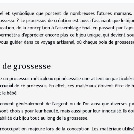
nnel et symbolique que portent de nombreuses futures mamans.
sesse ? Le processus de création est aussi fascinant que le bijou
ation, de la conception à l'assemblage final, en passant par l'ajo
permettra d'apprécier encore plus ce bijou unique, qui devient so
-vous guider dans ce voyage artisanal, où chaque bola de grossess
 de grossesse
e un processus méticuleux qui nécessite une attention particulièr
crucial
de ce processus. En effet, ces matériaux doivent être de 
 le bébé.
nnent généralement de l'argent ou de l'or ainsi que diverses pi
nt choisis pour leur beauté, mais aussi pour leur innocuité. Ils do
bilité du bijou tout au long de la grossesse.
réoccupation majeure lors de la conception. Les matériaux utilis