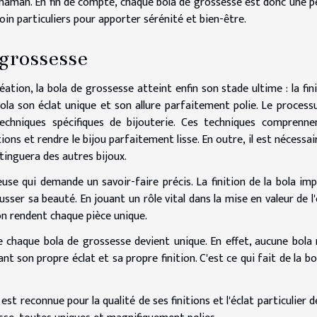
 maman. En fin de compte, chaque bola de grossesse est donc une p
oin particuliers pour apporter sérénité et bien-être.
 grossesse
ation, la bola de grossesse atteint enfin son stade ultime : la fini
bola son éclat unique et son allure parfaitement polie. Le process
e techniques spécifiques de bijouterie. Ces techniques comprenne
ions et rendre le bijou parfaitement lisse. En outre, il est nécessai
stinguera des autres bijoux.
use qui demande un savoir-faire précis. La finition de la bola imp
sser sa beauté. En jouant un rôle vital dans la mise en valeur de l'
tion rendent chaque pièce unique.
e chaque bola de grossesse devient unique. En effet, aucune bola 
t son propre éclat et sa propre finition. C'est ce qui fait de la bo
 est reconnue pour la qualité de ses finitions et l'éclat particulier d