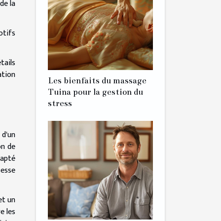
de la
otifs
tails
ation
Les bienfaits du massage
Tuina pour la gestion du
stress
 d'un
on de
dapté
sesse
et un
e les