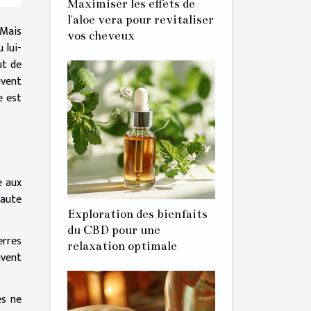
Maximiser les effets de
l'aloe vera pour revitaliser
 Mais
vos cheveux
 lui-
ut de
uvent
e est
e aux
haute
Exploration des bienfaits
du CBD pour une
erres
relaxation optimale
ivent
és ne