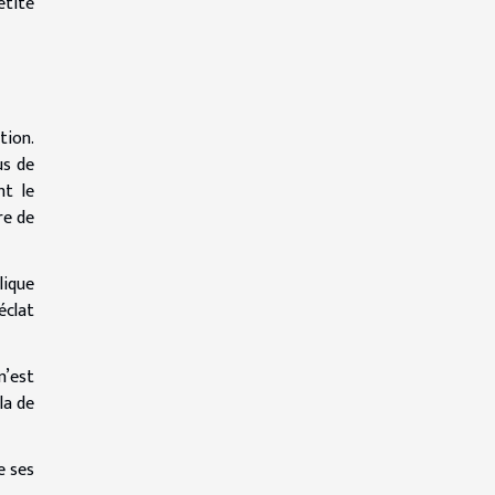
etite
tion.
us de
nt le
re de
lique
éclat
n’est
la de
e ses