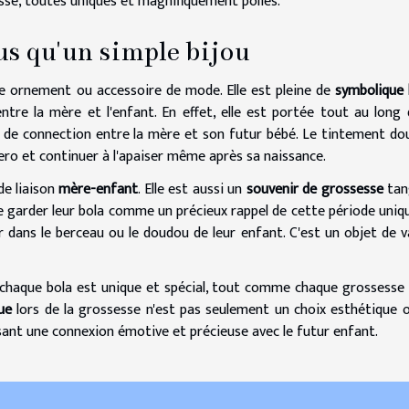
esse, toutes uniques et magnifiquement polies.
lus qu'un simple bijou
le ornement ou accessoire de mode. Elle est pleine de
symbolique 
ntre la mère et l'enfant. En effet, elle est portée tout au long 
t de connection entre la mère et son futur bébé. Le tintement do
tero et continuer à l'apaiser même après sa naissance.
de liaison
mère-enfant
. Elle est aussi un
souvenir de grossesse
tan
 garder leur bola comme un précieux rappel de cette période uniq
er dans le berceau ou le doudou de leur enfant. C'est un objet de v
é, chaque bola est unique et spécial, tout comme chaque grossesse l
ue
lors de la grossesse n'est pas seulement un choix esthétique 
sant une connexion émotive et précieuse avec le futur enfant.