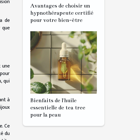
ision
Avantages de choisir un
hypnothérapeute certifié
la de
pour votre bien-être
r que
t une
 pour
, qui
ant à
Bienfaits de l'huile
ijoux
essentielle de tea tree
pour la peau
e. Ce
té du