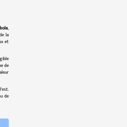
bola
,
de la
ux et
gible
ue de
aleur
'est.
ou de