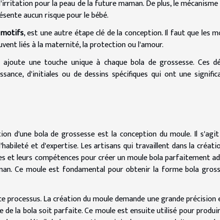
d'irritation pour la peau de la future maman. De plus, le mécanisme 
résente aucun risque pour le bébé.
 motifs
, est une autre étape clé de la conception. Il faut que les m
vent liés à la maternité, la protection ou l'amour.
ajoute une touche unique à chaque bola de grossesse. Ces dé
sance, d'initiales ou de dessins spécifiques qui ont une signific
on d'une bola de grossesse est la conception du moule. Il s'agit
abileté et d'expertise. Les artisans qui travaillent dans la créati
nces et leurs compétences pour créer un moule bola parfaitement a
man. Ce moule est fondamental pour obtenir la forme bola gros
s ce processus. La création du moule demande une grande précision 
e de la bola soit parfaite. Ce moule est ensuite utilisé pour produir