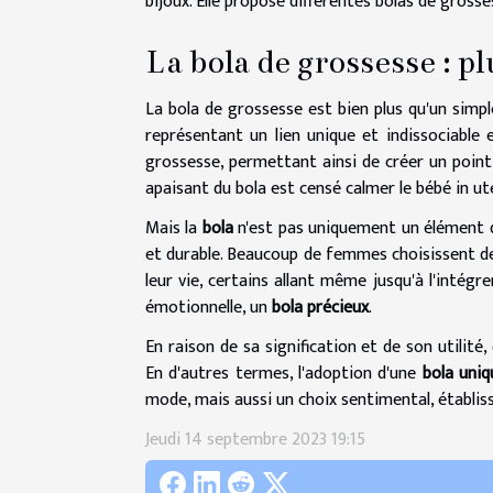
bijoux. Elle propose différentes bolas de gross
La bola de grossesse : p
La bola de grossesse est bien plus qu'un simp
représentant un lien unique et indissociable e
grossesse, permettant ainsi de créer un poin
apaisant du bola est censé calmer le bébé in u
Mais la
bola
n'est pas uniquement un élément 
et durable. Beaucoup de femmes choisissent de
leur vie, certains allant même jusqu'à l'intégr
émotionnelle, un
bola précieux
.
En raison de sa signification et de son utilit
En d'autres termes, l'adoption d'une
bola uniq
mode, mais aussi un choix sentimental, établis
Jeudi 14 septembre 2023 19:15