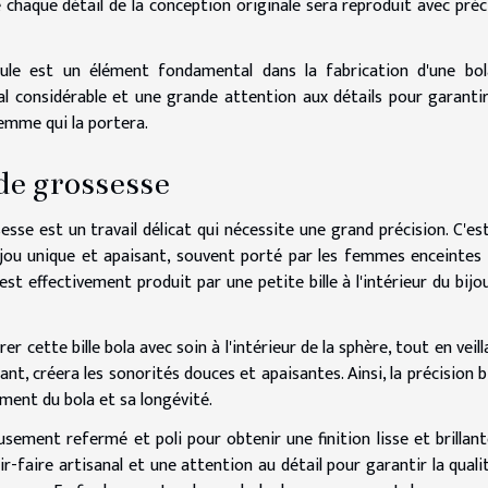
e chaque détail de la conception originale sera reproduit avec préc
ule est un élément fondamental dans la fabrication d'une bo
nal considérable et une grande attention aux détails pour garanti
femme qui la portera.
de grossesse
sse est un travail délicat qui nécessite une grand précision. C'es
jou unique et apaisant, souvent porté par les femmes enceintes
st effectivement produit par une petite bille à l'intérieur du bijou
er cette bille bola avec soin à l'intérieur de la sphère, tout en veill
çant, créera les sonorités douces et apaisantes. Ainsi, la précision b
ement du bola et sa longévité.
neusement refermé et poli pour obtenir une finition lisse et brillant
faire artisanal et une attention au détail pour garantir la quali