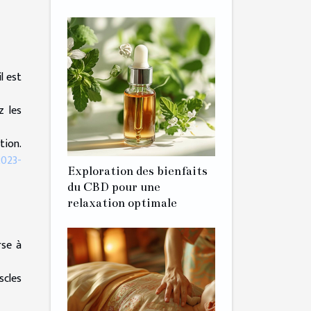
l est
z les
tion.
2023-
Exploration des bienfaits
du CBD pour une
relaxation optimale
rse à
scles