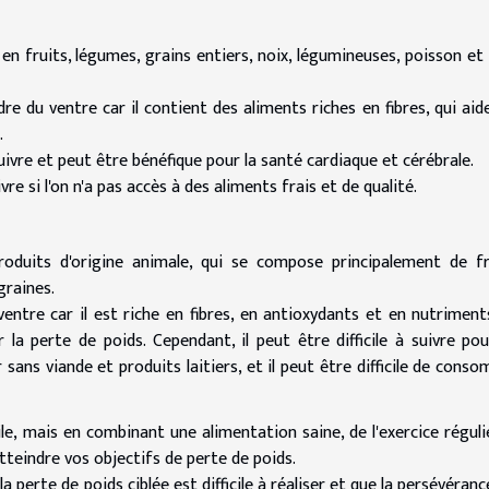
 fruits, légumes, grains entiers, noix, légumineuses, poisson et 
du ventre car il contient des aliments riches en fibres, qui aid
le.
suivre et peut être bénéfique pour la santé cardiaque et cérébrale.
vre si l'on n'a pas accès à des aliments frais et de qualité.
oduits d'origine animale, qui se compose principalement de fr
t graines.
entre car il est riche en fibres, en antioxydants et en nutriment
 la perte de poids. Cependant, il peut être difficile à suivre pou
ans viande et produits laitiers, et il peut être difficile de cons
ile, mais en combinant une alimentation saine, de l'exercice réguli
tteindre vos objectifs de perte de poids.
a perte de poids ciblée est difficile à réaliser et que la persévéranc