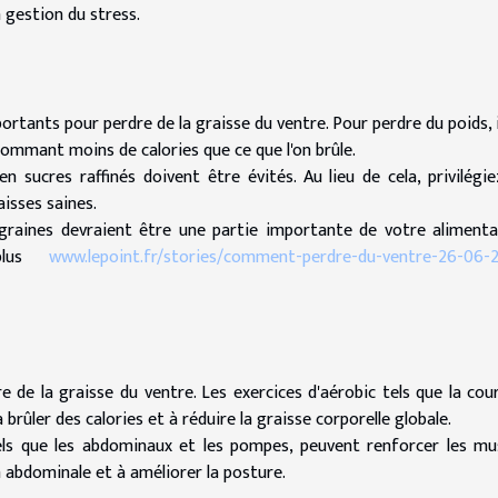
a gestion du stress.
portants pour perdre de la graisse du ventre. Pour perdre du poids, i
nsommant moins de calories que ce que l'on brûle.
 sucres raffinés doivent être évités. Au lieu de cela, privilégie
raisses saines.
s graines devraient être une partie importante de votre alimenta
 plus
www.lepoint.fr/stories/comment-perdre-du-ventre-26-06-
e de la graisse du ventre. Les exercices d'aérobic tels que la cou
à brûler des calories et à réduire la graisse corporelle globale.
els que les abdominaux et les pompes, peuvent renforcer les mu
n abdominale et à améliorer la posture.