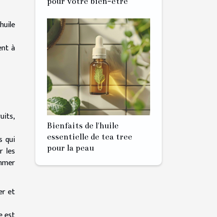
pour votre bien-être
huile
ent à
uits,
Bienfaits de l'huile
essentielle de tea tree
s qui
pour la peau
r les
ommer
er et
e est