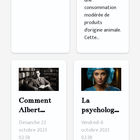
une
consommation
modérée de
produits
d'origine animale.
Cette...
Comment
La
Albert
psychologie
Camus
derrière le
Dimanche 22
Vendredi 6
inspire les
désir de
octobre 2023
octobre 2023
02:58
02:38
jeunes
chirurgie