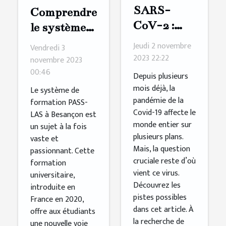
SARS-
Comprendre
CoV-2 :
le système
une lettre
de
Jeudi 2 novembre
Vendredi 3
pour
formation
2023 22:22
novembre 2023
connaître
00:46
PASS-LAS
Depuis plusieurs
sa vraie
à Besançon
mois déjà, la
Le système de
pandémie de la
origine ?
formation PASS-
Covid-19 affecte le
LAS à Besançon est
monde entier sur
un sujet à la fois
plusieurs plans.
vaste et
Mais, la question
passionnant. Cette
cruciale reste d’où
formation
vient ce virus.
universitaire,
Découvrez les
introduite en
pistes possibles
France en 2020,
dans cet article. À
offre aux étudiants
la recherche de
une nouvelle voie