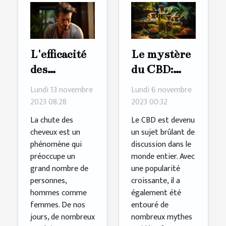
L'efficacité
Le mystère
des
du CBD:
produits
Débunking
Lundi 13 novembre
Lundi 6 novembre
pour
les mythes
2023 08:28
2023 00:32
stimuler la
La chute des
Le CBD est devenu
croissance
cheveux est un
un sujet brûlant de
phénomène qui
discussion dans le
des cheveux
préoccupe un
monde entier. Avec
grand nombre de
une popularité
personnes,
croissante, il a
hommes comme
également été
femmes. De nos
entouré de
jours, de nombreux
nombreux mythes