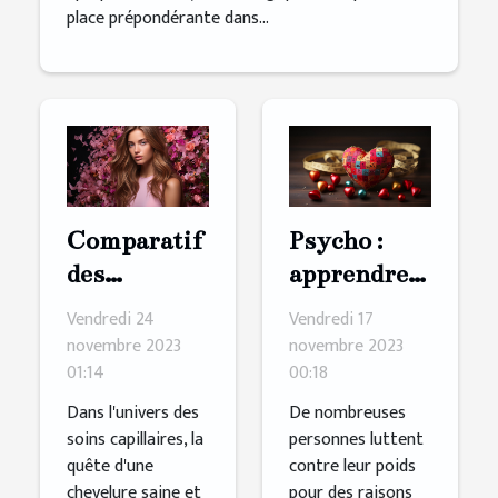
place prépondérante dans...
Comparatif
Psycho :
des
apprendre à
ingrédients
s'aimer
Vendredi 24
Vendredi 17
clés dans les
pour mieux
novembre 2023
novembre 2023
01:14
00:18
shampoings
maigrir
pour
Dans l'univers des
De nombreuses
soins capillaires, la
personnes luttent
cheveux
quête d'une
contre leur poids
secs et
chevelure saine et
pour des raisons