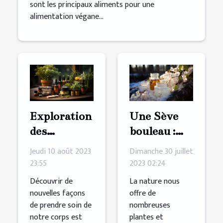
sont les principaux aliments pour une
alimentation végane...
Exploration
Une Sève
des
bouleau :
bienfaits de
quelques
Jeudi 10 août 2023
Dimanche 30 juillet
l'huile de
bienfaits de
23:55
2023 02:24
CBD
ce produit
Découvrir de
La nature nous
sur la santé
nouvelles façons
offre de
de prendre soin de
nombreuses
notre corps est
plantes et