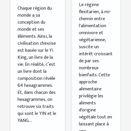
un régime
Le régime
Chaque région du
flexitarien
flexitarien, à mi-
monde a sa
chemin entre
?
conception du
l'alimentation
monde et ses
omnivore et
éléments. Ainsi, la
végétarienne,
civilisation chinoise
suscite un
est basée sur le Yi
intérêt croissant
King, un livre de la
de par ses
vie. En réalité, c’est
nombreux
un livre dont la
bienfaits. Cette
composition révèle
approche
64 hexagrammes.
alimentaire
Et, dans chacun des
privilégie les
hexagrammes, on
aliments
retrouve six traits
d'origine
qui sont le YIN et le
végétale tout en
YANG....
laissant place à