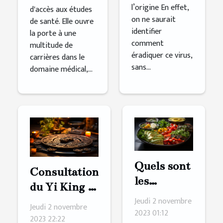
l’origine En effet,
d'accès aux études
on ne saurait
de santé. Elle ouvre
identifier
la porte à une
comment
multitude de
éradiquer ce virus,
carrières dans le
sans...
domaine médical,...
Quels sont
Consultation
les
du Yi King :
avantages
Jeudi 2 novembre
comment s’y
Jeudi 2 novembre
à adopter
2023 01:12
prendre ?
2023 22:22