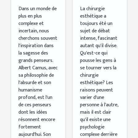
générations
esthétique
Dans un monde de
La chirurgie
plus en plus
esthétique a
à
complexe et
toujours été un
réinventer
incertain, nous
sujet de débat
le monde
cherchons souvent
intense, fascinant
l'inspiration dans
autant qu'il divise.
la sagesse des
Qu'est-ce qui
grands penseurs.
pousse les gens à
Albert Camus, avec
se tourner vers la
sa philosophie de
chirurgie
l'absurde et son
esthétique? Les
humanisme
raisons peuvent
profond, est l'un
varier d'une
de ces penseurs
personne à l'autre,
dont les idées
mais il est clair
résonnent encore
qu'il existe une
fortement
psychologie
aujourd'hui. Son
complexe derrière