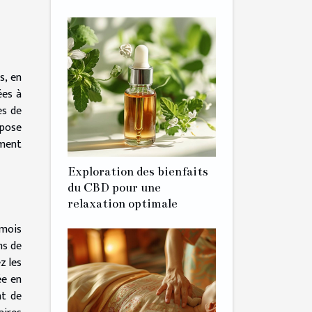
s, en
ées à
es de
opose
ement
Exploration des bienfaits
du CBD pour une
relaxation optimale
 mois
ns de
z les
ée en
nt de