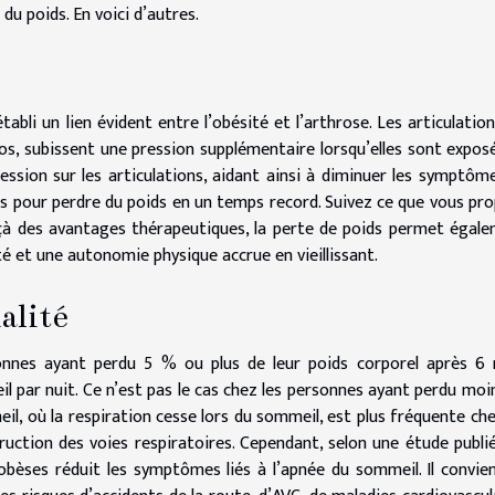
 du poids. En voici d’autres.
abli un lien évident entre l’obésité et l’arthrose. Les articulation
 dos, subissent une pression supplémentaire lorsqu’elles sont expos
ession sur les articulations, aidant ainsi à diminuer les symptôm
odes pour perdre du poids en un temps record. Suivez ce que vous pr
eçà des avantages thérapeutiques, la perte de poids permet égal
ité et une autonomie physique accrue en vieillissant.
alité
nnes ayant perdu 5 % ou plus de leur poids corporel après 6
par nuit. Ce n’est pas le cas chez les personnes ayant perdu moi
eil, où la respiration cesse lors du sommeil, est plus fréquente che
ruction des voies respiratoires. Cependant, selon une étude publi
 obèses réduit les symptômes liés à l’apnée du sommeil. Il convie