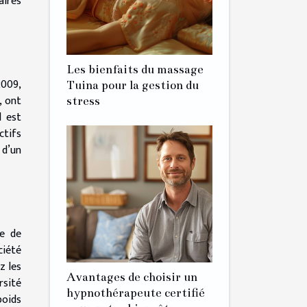
aires
Les bienfaits du massage
2009,
Tuina pour la gestion du
, ont
stress
l est
ctifs
 d’un
ue de
ciété
z les
Avantages de choisir un
rsité
hypnothérapeute certifié
poids