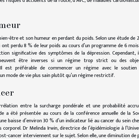
es risques d’accidents de la route, d’AVC, de maladies cardiovascul
umeur
bien-être et son humeur en perdant du poids. Selon une étude de 
ui ont perdu 8 % de leur poids au cours d’un programme de 6 mois
ction significative des symptômes de la dépression. Cependant, i
peuvent être inverses si un régime trop strict ou des obje
. Il est préférable de commencer un régime avec le soutien
un mode de vie plus sain plutôt qu’un régime restrictif.
ncer
rélation entre la surcharge pondérale et une probabilité accr
de a été présentée au cours de la conférence annuelle de la So
e une baisse d’environ 30 % d’un indicateur lié au cancer du sein che
orporel. Dr Melinda Irwin, directrice de l’épidémiologie à l’Unive
ost-cancer interviennent sur le sujet. Selon elle, une diminution de 