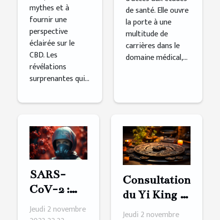
mythes et à
de santé. Elle ouvre
fournir une
la porte à une
perspective
multitude de
éclairée sur le
carrières dans le
CBD. Les
domaine médical,...
révélations
surprenantes qui...
SARS-
Consultation
CoV-2 :
du Yi King :
une lettre
Jeudi 2 novembre
comment s’y
Jeudi 2 novembre
pour