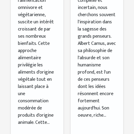
l'alimentation
complexe et
réinventer
omnivore et
incertain, nous
le monde
végétarienne,
cherchons souvent
suscite un intérêt
l'inspiration dans
croissant de par
la sagesse des
ses nombreux
grands penseurs.
bienfaits. Cette
Albert Camus, avec
approche
sa philosophie de
alimentaire
l'absurde et son
privilégie les
humanisme
aliments d'origine
profond, est l'un
végétale tout en
de ces penseurs
laissant place à
dont les idées
une
résonnent encore
consommation
fortement
modérée de
aujourd'hui. Son
produits d'origine
oeuvre, riche...
animale. Cette...