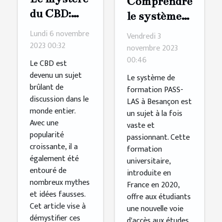
Comprendre
du CBD:
le système
Débunking
de
Lundi 6 novembre
Vendredi 3
les mythes
formation
2023 00:32
novembre 2023
00:46
PASS-LAS
Le CBD est
à Besançon
devenu un sujet
Le système de
brûlant de
formation PASS-
discussion dans le
LAS à Besançon est
monde entier.
un sujet à la fois
Avec une
vaste et
popularité
passionnant. Cette
croissante, il a
formation
également été
universitaire,
entouré de
introduite en
nombreux mythes
France en 2020,
et idées fausses.
offre aux étudiants
Cet article vise à
une nouvelle voie
démystifier ces
d'accès aux études