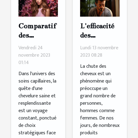
Comparatif
L'efficacité
des
des
ingrédients
produits
Vendredi 24
Lundi 13 novembre
clés dans les
pour
novembre 2023
2023 08:28
01:14
shampoings
stimuler la
La chute des
pour
croissance
Dans l'univers des
cheveux est un
soins capillaires, la
phénomène qui
cheveux
des cheveux
quête d'une
préoccupe un
secs et
chevelure saine et
grand nombre de
abîmés
resplendissante
personnes,
est un voyage
hommes comme
constant, ponctué
femmes. De nos
de choix
jours, de nombreux
stratégiques face
produits