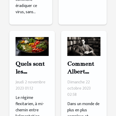
éradiquer ce
virus, sans...
Quels sont
Comment
les
Albert
avantages à
Camus
Jeudi 2 novembre
Dimanche 22
adopter un
inspire les
2023 01:12
octobre 2023
02:58
régime
jeunes
Le régime
flexitarien
générations
flexitarien, à mi-
Dans un monde de
chemin entre
plus en plus
?
à