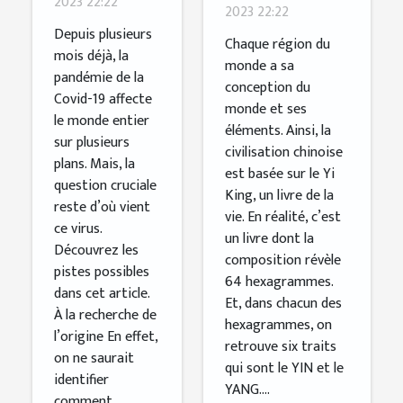
2023 22:22
prendre ?
2023 22:22
connaître
Depuis plusieurs
Chaque région du
sa vraie
mois déjà, la
monde a sa
pandémie de la
origine ?
conception du
Covid-19 affecte
monde et ses
le monde entier
éléments. Ainsi, la
sur plusieurs
civilisation chinoise
plans. Mais, la
est basée sur le Yi
question cruciale
King, un livre de la
reste d’où vient
vie. En réalité, c’est
ce virus.
un livre dont la
Découvrez les
composition révèle
pistes possibles
64 hexagrammes.
dans cet article.
Et, dans chacun des
À la recherche de
hexagrammes, on
l’origine En effet,
retrouve six traits
on ne saurait
qui sont le YIN et le
identifier
YANG....
comment