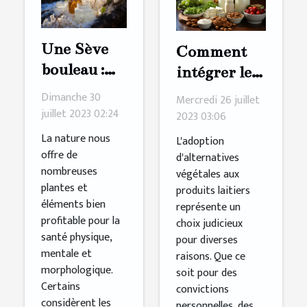
Une Sève
Comment
bouleau :
intégrer les
quelques
substituts
Dimanche 30
Mercredi 26 juillet
bienfaits de
végétaux
juillet 2023 02:24
2023 03:06
ce produit
aux
La nature nous
L'adoption
sur la santé
produits
offre de
d'alternatives
nombreuses
végétales aux
laitiers dans
plantes et
produits laitiers
votre
éléments bien
représente un
régime
profitable pour la
choix judicieux
alimentaire
santé physique,
pour diverses
mentale et
raisons. Que ce
?
morphologique.
soit pour des
Certains
convictions
considèrent les
personnelles, des