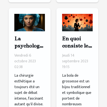
La
En quoi
psychologie
consiste le
derrière le
processus
Vendredi 6
Jeudi 14
désir de
de création
octobre 2023
septembre 2023
02:38
19:15
chirurgie
d'une bola
esthétique
de
La chirurgie
La bola de
esthétique a
grossesse est un
grossesse
toujours été un
bijou traditionnel
sujet de débat
et symbolique que
intense, fascinant
portent de
autant qu'il divise.
nombreuses