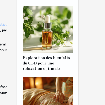
ative
, par
éral.
 sous
Exploration des bienfaits
du CBD pour une
relaxation optimale
rface
René-