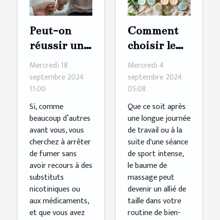
Peut-on
Comment
réussir un
choisir le
sevrage
bon baume
Mercredi 18
Mercredi 4
tabagique
de massage
septembre 2024
septembre 2024
11:00
05:08
naturel ?
pour vos
besoins
Si, comme
Que ce soit après
beaucoup d’autres
une longue journée
avant vous, vous
de travail ou à la
cherchez à arrêter
suite d'une séance
de fumer sans
de sport intense,
avoir recours à des
le baume de
substituts
massage peut
nicotiniques ou
devenir un allié de
aux médicaments,
taille dans votre
et que vous avez
routine de bien-