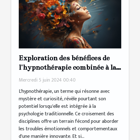
Exploration des bénéfices de
l'hypnothérapie combinée à la
psychologie traditionnelle dans
Mercredi 5 juin 2024 00:40
le traitement des troubles
L'hypnothérapie, un terme qui résonne avec
émotionnels et
mystère et curiosité, révèle pourtant son
comportementaux
potentiel lorsqu'elle est intégrée à la
psychologie traditionnelle. Ce croisement des
disciplines offre un terrain fécond pour aborder
les troubles émotionnels et comportementaux
d'une manière innovante. Et si...