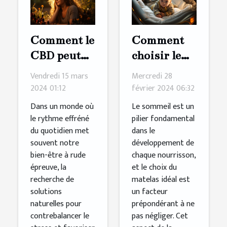
Comment le
Comment
CBD peut
choisir le
favoriser la
meilleur
Vendredi 15 mars
Mercredi 28
détente et
matelas
2024 01:12
février 2024 06:32
réduire le
pour le
Dans un monde où
Le sommeil est un
stress
sommeil de
le rythme effréné
pilier fondamental
du quotidien met
dans le
quotidien
votre bébé
souvent notre
développement de
bien-être à rude
chaque nourrisson,
épreuve, la
et le choix du
recherche de
matelas idéal est
solutions
un facteur
naturelles pour
prépondérant à ne
contrebalancer le
pas négliger. Cet