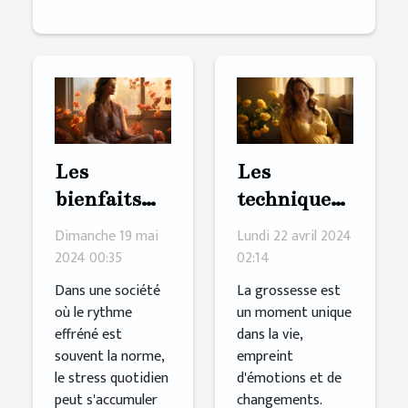
Les
Les
bienfaits
techniques
des
de
Dimanche 19 mai
Lundi 22 avril 2024
techniques
relaxation
2024 00:35
02:14
de
par
Dans une société
La grossesse est
relaxation
l'hypnose
où le rythme
un moment unique
effréné est
dans la vie,
pour
pour gérer
souvent la norme,
empreint
réduire le
le stress
le stress quotidien
d'émotions et de
stress
durant la
peut s'accumuler
changements.