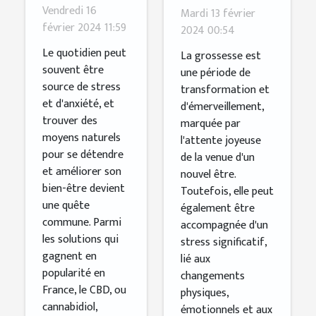
du CBD
stress
Vendredi 16
Mardi 13 février
français
pendant la
février 2024 11:59
2024 00:54
pour la
grossesse
Le quotidien peut
La grossesse est
relaxation
souvent être
une période de
source de stress
et le bien-
transformation et
et d'anxiété, et
d'émerveillement,
être
trouver des
marquée par
moyens naturels
l'attente joyeuse
pour se détendre
de la venue d'un
et améliorer son
nouvel être.
bien-être devient
Toutefois, elle peut
une quête
également être
commune. Parmi
accompagnée d'un
les solutions qui
stress significatif,
gagnent en
lié aux
popularité en
changements
France, le CBD, ou
physiques,
cannabidiol,
émotionnels et aux