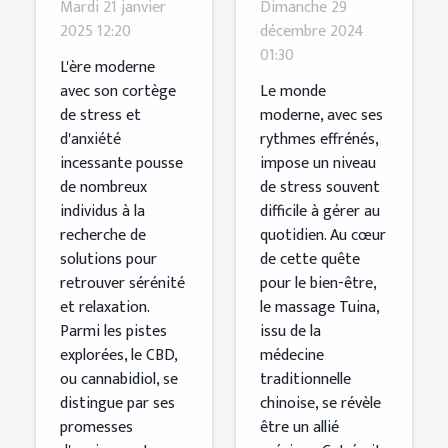
Mardi 21 janvier
Dimanche 29
CBD pour
Tuina pour
2025 12:20
décembre 2024
01:30
une
la gestion
L'ère moderne
relaxation
du stress
avec son cortège
Le monde
de stress et
moderne, avec ses
optimale
d'anxiété
rythmes effrénés,
incessante pousse
impose un niveau
de nombreux
de stress souvent
individus à la
difficile à gérer au
recherche de
quotidien. Au cœur
solutions pour
de cette quête
retrouver sérénité
pour le bien-être,
et relaxation.
le massage Tuina,
Parmi les pistes
issu de la
explorées, le CBD,
médecine
ou cannabidiol, se
traditionnelle
distingue par ses
chinoise, se révèle
promesses
être un allié