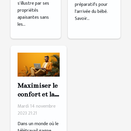
s'illustre par ses
préparatifs pour
propriétés
l'arrivée du bébé.
apaisantes sans
Savoir...
les...
Maximiser le
confort et la
productilité
Mardi 14 novembre
en télétravail
2023 21:21
:
Dans un monde où le
L'importance
télétravail gagne