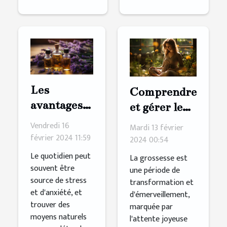
Les
Comprendre
avantages
et gérer le
du CBD
stress
Vendredi 16
Mardi 13 février
français
pendant la
février 2024 11:59
2024 00:54
pour la
grossesse
Le quotidien peut
La grossesse est
relaxation
souvent être
une période de
source de stress
et le bien-
transformation et
et d'anxiété, et
d'émerveillement,
être
trouver des
marquée par
moyens naturels
l'attente joyeuse