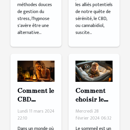
les alliés potentiels
méthodes douces
de notre quête de
de gestion du
sérénité, le CBD,
stress, l'hypnose
ou cannabidiol,
s'avère être une
suscite...
alternative...
Comment le
Comment
CBD
choisir le
contribue à
meilleur
Lundi 11 mars 2024
Mercredi 28
une
matelas
22:10
février 2024 06:32
meilleure
pour le
Dans un monde où
Le sommeil est un