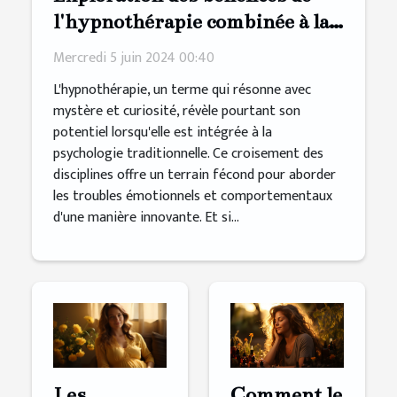
l'hypnothérapie combinée à la
psychologie traditionnelle dans
Mercredi 5 juin 2024 00:40
le traitement des troubles
L'hypnothérapie, un terme qui résonne avec
émotionnels et
mystère et curiosité, révèle pourtant son
comportementaux
potentiel lorsqu'elle est intégrée à la
psychologie traditionnelle. Ce croisement des
disciplines offre un terrain fécond pour aborder
les troubles émotionnels et comportementaux
d'une manière innovante. Et si...
Comment le
Les