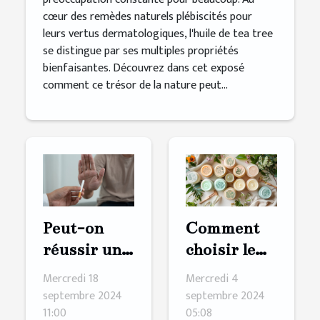
cœur des remèdes naturels plébiscités pour
leurs vertus dermatologiques, l'huile de tea tree
se distingue par ses multiples propriétés
bienfaisantes. Découvrez dans cet exposé
comment ce trésor de la nature peut...
Peut-on
Comment
réussir un
choisir le
sevrage
bon baume
Mercredi 18
Mercredi 4
tabagique
de massage
septembre 2024
septembre 2024
11:00
05:08
naturel ?
pour vos