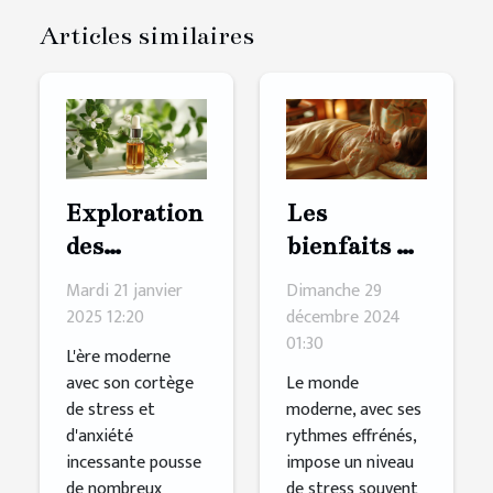
Articles similaires
Exploration
Les
des
bienfaits du
bienfaits du
massage
Mardi 21 janvier
Dimanche 29
CBD pour
Tuina pour
2025 12:20
décembre 2024
01:30
une
la gestion
L'ère moderne
relaxation
du stress
avec son cortège
Le monde
de stress et
moderne, avec ses
optimale
d'anxiété
rythmes effrénés,
incessante pousse
impose un niveau
de nombreux
de stress souvent