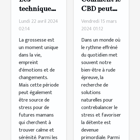
CBD peut
techniques
favoriser la
de
Vendredi 15 mars
Lundi 22 avril 2024
détente et
relaxation
2024 01:12
02:14
réduire le
par
Dans un monde où
La grossesse est
stress
l'hypnose
le rythme effréné
un moment unique
du quotidien met
dans la vie,
quotidien
pour gérer
souvent notre
empreint
le stress
bien-être à rude
d'émotions et de
durant la
épreuve, la
changements.
grossesse
recherche de
Mais cette période
solutions
peut également
naturelles pour
être source de
contrebalancer le
stress pour de
stress et favoriser
futures mamans
la détente est
qui cherchent à
devenue
trouver calme et
primordiale. Parmi
sérénité. Parmi les