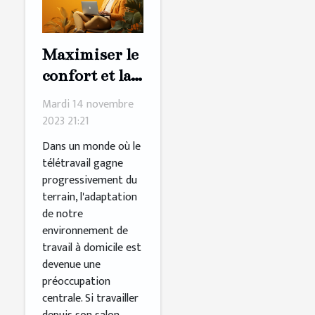
Maximiser le
confort et la
productilité
Mardi 14 novembre
en télétravail
2023 21:21
:
Dans un monde où le
L'importance
télétravail gagne
progressivement du
d'un
terrain, l'adaptation
aménagement
de notre
ergonomique
environnement de
travail à domicile est
devenue une
préoccupation
centrale. Si travailler