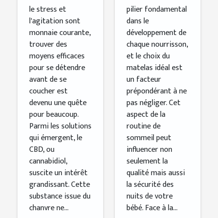
relaxation
sommeil de
le stress et
pilier fondamental
l'agitation sont
dans le
avant le
votre bébé
monnaie courante,
développement de
coucher
trouver des
chaque nourrisson,
moyens efficaces
et le choix du
pour se détendre
matelas idéal est
avant de se
un facteur
coucher est
prépondérant à ne
devenu une quête
pas négliger. Cet
pour beaucoup.
aspect de la
Parmi les solutions
routine de
qui émergent, le
sommeil peut
CBD, ou
influencer non
cannabidiol,
seulement la
suscite un intérêt
qualité mais aussi
grandissant. Cette
la sécurité des
substance issue du
nuits de votre
chanvre ne...
bébé. Face à la...