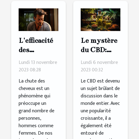
L'efficacité
Le mystère
des
du CBD:
produits
Débunking
Lundi 13 novembre
Lundi 6 novembre
pour
les mythes
2023 08:28
2023 00:32
stimuler la
La chute des
Le CBD est devenu
croissance
cheveux est un
un sujet brûlant de
phénomène qui
discussion dans le
des cheveux
préoccupe un
monde entier. Avec
grand nombre de
une popularité
personnes,
croissante, il a
hommes comme
également été
femmes. De nos
entouré de