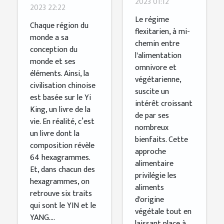
2023 01:12
prendre ?
2023 22:22
un régime
Le régime
Chaque région du
flexitarien
flexitarien, à mi-
monde a sa
chemin entre
?
conception du
l'alimentation
monde et ses
omnivore et
éléments. Ainsi, la
végétarienne,
civilisation chinoise
suscite un
est basée sur le Yi
intérêt croissant
King, un livre de la
de par ses
vie. En réalité, c’est
nombreux
un livre dont la
bienfaits. Cette
composition révèle
approche
64 hexagrammes.
alimentaire
Et, dans chacun des
privilégie les
hexagrammes, on
aliments
retrouve six traits
d'origine
qui sont le YIN et le
végétale tout en
YANG....
laissant place à