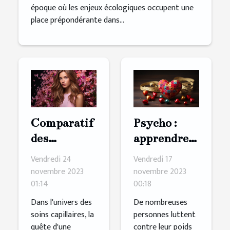
époque où les enjeux écologiques occupent une
place prépondérante dans...
Comparatif
Psycho :
des
apprendre à
ingrédients
s'aimer
Vendredi 24
Vendredi 17
clés dans les
pour mieux
novembre 2023
novembre 2023
01:14
00:18
shampoings
maigrir
pour
Dans l'univers des
De nombreuses
soins capillaires, la
personnes luttent
cheveux
quête d'une
contre leur poids