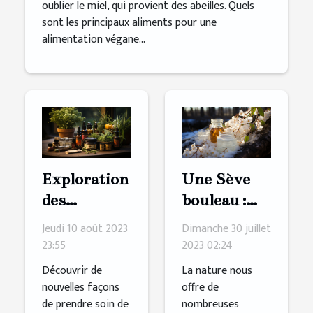
oublier le miel, qui provient des abeilles. Quels
sont les principaux aliments pour une
alimentation végane...
Exploration
Une Sève
des
bouleau :
bienfaits de
quelques
Jeudi 10 août 2023
Dimanche 30 juillet
l'huile de
bienfaits de
23:55
2023 02:24
CBD
ce produit
Découvrir de
La nature nous
sur la santé
nouvelles façons
offre de
de prendre soin de
nombreuses