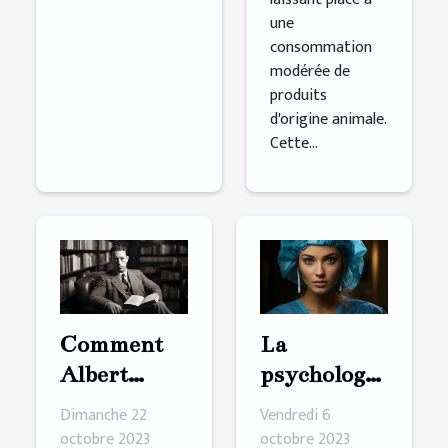
une
consommation
modérée de
produits
d'origine animale.
Cette...
Comment
La
Albert
psychologie
Camus
derrière le
Dimanche 22
Vendredi 6
inspire les
désir de
octobre 2023
octobre 2023