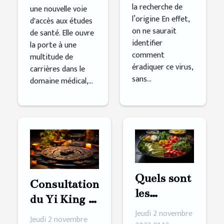
la recherche de
une nouvelle voie
l’origine En effet,
d'accès aux études
on ne saurait
de santé. Elle ouvre
identifier
la porte à une
comment
multitude de
éradiquer ce virus,
carrières dans le
sans...
domaine médical,...
Quels sont
Consultation
les
du Yi King :
avantages
Jeudi 2 novembre
comment s’y
Jeudi 2 novembre
à adopter