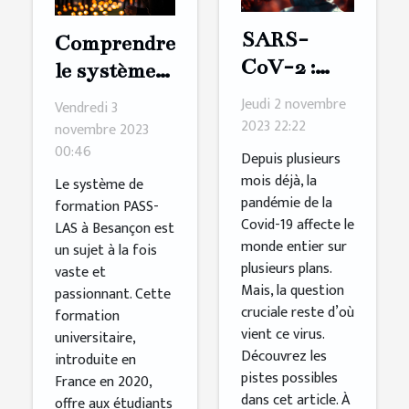
SARS-
Comprendre
CoV-2 :
le système
une lettre
de
Jeudi 2 novembre
Vendredi 3
pour
formation
2023 22:22
novembre 2023
connaître
00:46
PASS-LAS
Depuis plusieurs
sa vraie
à Besançon
mois déjà, la
Le système de
pandémie de la
origine ?
formation PASS-
Covid-19 affecte le
LAS à Besançon est
monde entier sur
un sujet à la fois
plusieurs plans.
vaste et
Mais, la question
passionnant. Cette
cruciale reste d’où
formation
vient ce virus.
universitaire,
Découvrez les
introduite en
pistes possibles
France en 2020,
dans cet article. À
offre aux étudiants