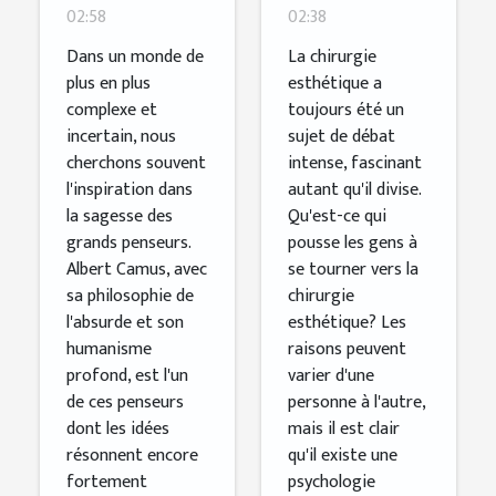
02:58
02:38
jeunes
chirurgie
générations
esthétique
Dans un monde de
La chirurgie
plus en plus
esthétique a
à
complexe et
toujours été un
réinventer
incertain, nous
sujet de débat
le monde
cherchons souvent
intense, fascinant
l'inspiration dans
autant qu'il divise.
la sagesse des
Qu'est-ce qui
grands penseurs.
pousse les gens à
Albert Camus, avec
se tourner vers la
sa philosophie de
chirurgie
l'absurde et son
esthétique? Les
humanisme
raisons peuvent
profond, est l'un
varier d'une
de ces penseurs
personne à l'autre,
dont les idées
mais il est clair
résonnent encore
qu'il existe une
fortement
psychologie