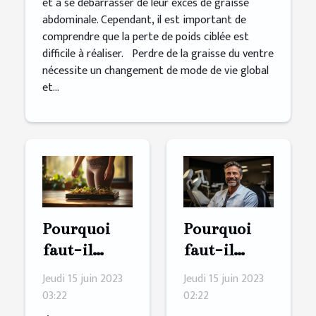
et à se débarrasser de leur excès de graisse
abdominale. Cependant, il est important de
comprendre que la perte de poids ciblée est
difficile à réaliser. Perdre de la graisse du ventre
nécessite un changement de mode de vie global
et...
Pourquoi
Pourquoi
faut-il
faut-il
perdre du
opter pour
Jeudi 15 juin 2023
Jeudi 15 juin 2023
poids ?
l’assistance
03:22
02:22
d’un cabinet