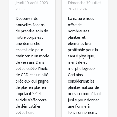
bienfaits de
quelques
Jeudi 10 août 2023
Dimanche 30 juillet
l'huile de
bienfaits de
23:55
2023 02:24
CBD
ce produit
Découvrir de
La nature nous
sur la santé
nouvelles façons
offre de
de prendre soin de
nombreuses
notre corps est
plantes et
une démarche
éléments bien
essentielle pour
profitable pour la
maintenir un mode
santé physique,
de vie sain. Dans
mentale et
cette quête, l'huile
morphologique.
de CBD est un allié
Certains
précieux qui gagne
considèrent les
de plus en plus en
plantes autour de
popularité. Cet
nous comme étant
article s'efforcera
juste pour donner
de démystifier
une forme à
cette huile
l'environnement.