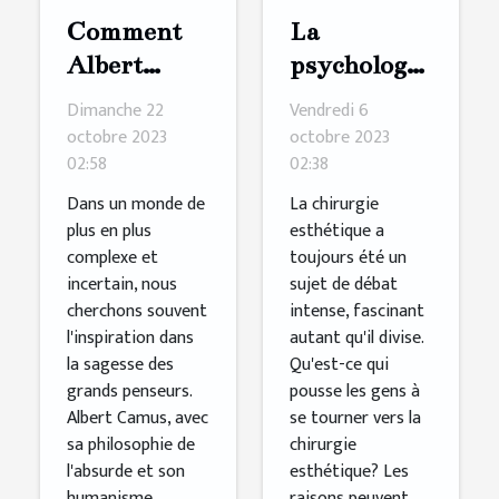
Comment
La
Albert
psychologie
Camus
derrière le
Dimanche 22
Vendredi 6
inspire les
désir de
octobre 2023
octobre 2023
02:58
02:38
jeunes
chirurgie
générations
esthétique
Dans un monde de
La chirurgie
plus en plus
esthétique a
à
complexe et
toujours été un
réinventer
incertain, nous
sujet de débat
le monde
cherchons souvent
intense, fascinant
l'inspiration dans
autant qu'il divise.
la sagesse des
Qu'est-ce qui
grands penseurs.
pousse les gens à
Albert Camus, avec
se tourner vers la
sa philosophie de
chirurgie
l'absurde et son
esthétique? Les
humanisme
raisons peuvent