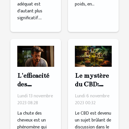
adéquat est
poids, en...
d'autant plus
significatif....
L'efficacité
Le mystère
des
du CBD:
produits
Débunking
Lundi 13 novembre
Lundi 6 novembre
pour
les mythes
2023 08:28
2023 00:32
stimuler la
La chute des
Le CBD est devenu
croissance
cheveux est un
un sujet brûlant de
phénomène qui
discussion dans le
des cheveux