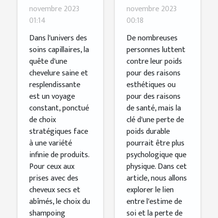
clés dans les
pour mieux
novembre 2023
novembre 2023
01:14
00:18
shampoings
maigrir
pour
Dans l'univers des
De nombreuses
soins capillaires, la
personnes luttent
cheveux
quête d'une
contre leur poids
secs et
chevelure saine et
pour des raisons
abîmés
resplendissante
esthétiques ou
est un voyage
pour des raisons
constant, ponctué
de santé, mais la
de choix
clé d'une perte de
stratégiques face
poids durable
à une variété
pourrait être plus
infinie de produits.
psychologique que
Pour ceux aux
physique. Dans cet
prises avec des
article, nous allons
cheveux secs et
explorer le lien
abîmés, le choix du
entre l'estime de
shampoing
soi et la perte de