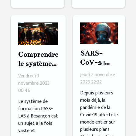
SARS-
Comprendre
CoV-2 :
le système
une lettre
de
Jeudi 2 novembre
Vendredi 3
pour
formation
2023 22:22
novembre 2023
connaître
00:46
PASS-LAS
Depuis plusieurs
sa vraie
à Besançon
mois déjà, la
Le système de
pandémie de la
origine ?
formation PASS-
Covid-19 affecte le
LAS à Besançon est
monde entier sur
un sujet à la fois
plusieurs plans.
vaste et