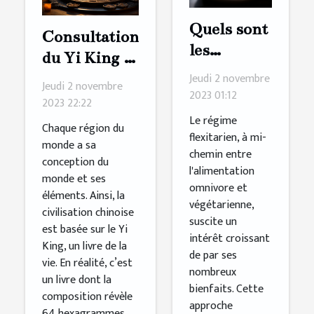
Quels sont
Consultation
les
du Yi King :
avantages
Jeudi 2 novembre
comment s’y
Jeudi 2 novembre
à adopter
2023 01:12
prendre ?
2023 22:22
un régime
Le régime
Chaque région du
flexitarien
flexitarien, à mi-
monde a sa
chemin entre
?
conception du
l'alimentation
monde et ses
omnivore et
éléments. Ainsi, la
végétarienne,
civilisation chinoise
suscite un
est basée sur le Yi
intérêt croissant
King, un livre de la
de par ses
vie. En réalité, c’est
nombreux
un livre dont la
bienfaits. Cette
composition révèle
approche
64 hexagrammes.