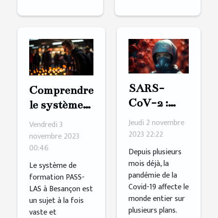
SARS-
Comprendre
CoV-2 :
le système
une lettre
de
Jeudi 2 novembre
Vendredi 3
pour
formation
2023 22:22
novembre 2023
connaître
00:46
PASS-LAS
Depuis plusieurs
sa vraie
à Besançon
mois déjà, la
Le système de
pandémie de la
origine ?
formation PASS-
Covid-19 affecte le
LAS à Besançon est
monde entier sur
un sujet à la fois
plusieurs plans.
vaste et