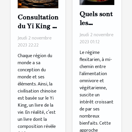
Quels sont
Consultation
les
du Yi King :
avantages
Jeudi 2 novembre
comment s’y
Jeudi 2 novembre
à adopter
2023 01:12
prendre ?
2023 22:22
un régime
Le régime
Chaque région du
flexitarien
flexitarien, à mi-
monde a sa
chemin entre
?
conception du
l'alimentation
monde et ses
omnivore et
éléments. Ainsi, la
végétarienne,
civilisation chinoise
suscite un
est basée sur le Yi
intérêt croissant
King, un livre de la
de par ses
vie. En réalité, c’est
nombreux
un livre dont la
bienfaits. Cette
composition révèle
approche