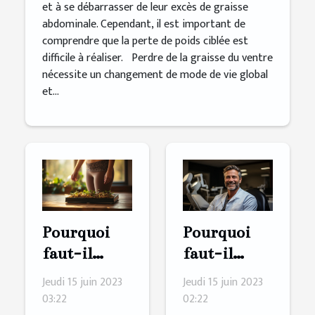
et à se débarrasser de leur excès de graisse
abdominale. Cependant, il est important de
comprendre que la perte de poids ciblée est
difficile à réaliser. Perdre de la graisse du ventre
nécessite un changement de mode de vie global
et...
Pourquoi
Pourquoi
faut-il
faut-il
perdre du
opter pour
Jeudi 15 juin 2023
Jeudi 15 juin 2023
poids ?
l’assistance
03:22
02:22