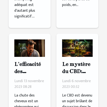
adéquat est
poids, en...
d'autant plus
significatif....
L'efficacité
Le mystère
des
du CBD:
produits
Débunking
Lundi 13 novembre
Lundi 6 novembre
pour
les mythes
2023 08:28
2023 00:32
stimuler la
La chute des
Le CBD est devenu
croissance
cheveux est un
un sujet brûlant de
phénomène qui
discussion dans le