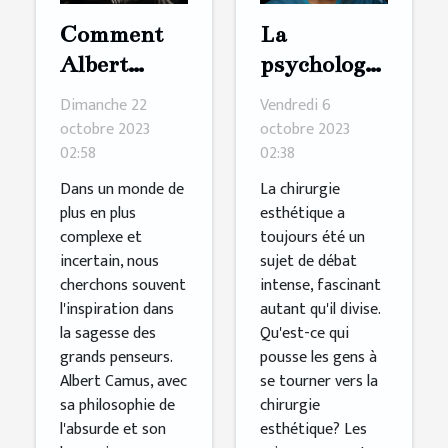
Comment
La
Albert
psychologie
Camus
derrière le
Dimanche 22
Vendredi 6
inspire les
désir de
octobre 2023
octobre 2023
02:58
02:38
jeunes
chirurgie
générations
esthétique
Dans un monde de
La chirurgie
plus en plus
esthétique a
à
complexe et
toujours été un
réinventer
incertain, nous
sujet de débat
le monde
cherchons souvent
intense, fascinant
l'inspiration dans
autant qu'il divise.
la sagesse des
Qu'est-ce qui
grands penseurs.
pousse les gens à
Albert Camus, avec
se tourner vers la
sa philosophie de
chirurgie
l'absurde et son
esthétique? Les