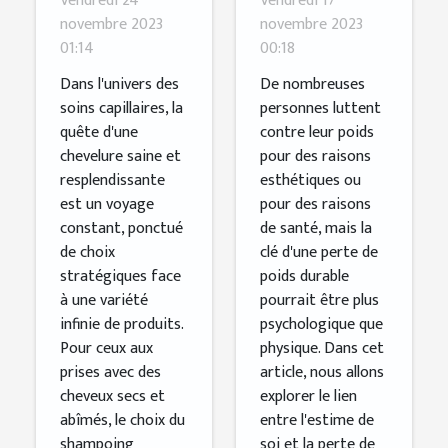
Vendredi 24
Vendredi 17
clés dans les
pour mieux
novembre 2023
novembre 2023
01:14
00:18
shampoings
maigrir
pour
Dans l'univers des
De nombreuses
soins capillaires, la
personnes luttent
cheveux
quête d'une
contre leur poids
secs et
chevelure saine et
pour des raisons
abîmés
resplendissante
esthétiques ou
est un voyage
pour des raisons
constant, ponctué
de santé, mais la
de choix
clé d'une perte de
stratégiques face
poids durable
à une variété
pourrait être plus
infinie de produits.
psychologique que
Pour ceux aux
physique. Dans cet
prises avec des
article, nous allons
cheveux secs et
explorer le lien
abîmés, le choix du
entre l'estime de
shampoing
soi et la perte de