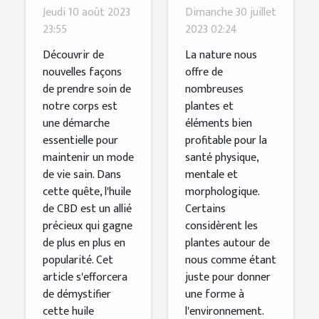
bienfaits de
quelques
Jeudi 10 août 2023
Dimanche 30 juillet
l'huile de
bienfaits de
23:55
2023 02:24
CBD
ce produit
Découvrir de
La nature nous
sur la santé
nouvelles façons
offre de
de prendre soin de
nombreuses
notre corps est
plantes et
une démarche
éléments bien
essentielle pour
profitable pour la
maintenir un mode
santé physique,
de vie sain. Dans
mentale et
cette quête, l'huile
morphologique.
de CBD est un allié
Certains
précieux qui gagne
considèrent les
de plus en plus en
plantes autour de
popularité. Cet
nous comme étant
article s'efforcera
juste pour donner
de démystifier
une forme à
cette huile
l'environnement.