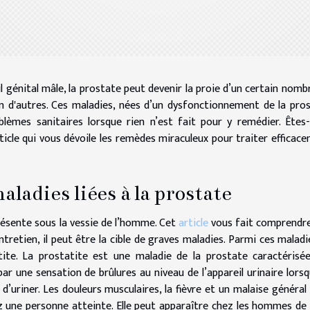
 génital mâle, la prostate peut devenir la proie d’un certain nomb
en d'autres. Ces maladies, nées d’un dysfonctionnement de la pro
lèmes sanitaires lorsque rien n’est fait pour y remédier. Êtes
rticle qui vous dévoile les remèdes miraculeux pour traiter efficac
ladies liées à la prostate
résente sous la vessie de l’homme. Cet
article
vous fait comprendr
retien, il peut être la cible de graves maladies. Parmi ces maladie
tite. La prostatite est une maladie de la prostate caractérisé
par une sensation de brûlures au niveau de l’appareil urinaire lorsq
’uriner. Les douleurs musculaires, la fièvre et un malaise général
z une personne atteinte. Elle peut apparaître chez les hommes de