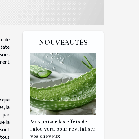
re de
NOUVEAUTÉS
state
-vous
ement
e que
s, la
e par
ue la
Maximiser les effets de
 sont
l'aloe vera pour revitaliser
vos cheveux
 tous