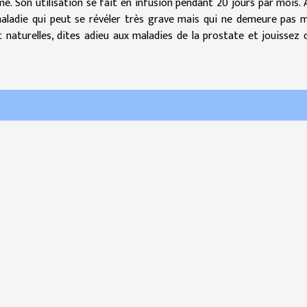
e. Son utilisation se fait en infusion pendant 20 jours par mois. A
aladie qui peut se révéler très grave mais qui ne demeure pas 
naturelles, dites adieu aux maladies de la prostate et jouissez 