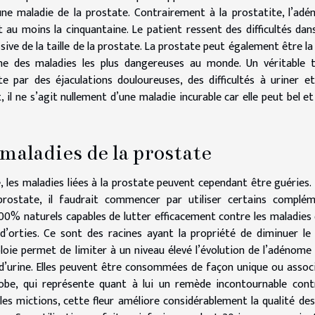
une maladie de la prostate. Contrairement à la prostatite, l’ad
au moins la cinquantaine. Le patient ressent des difficultés dan
ive de la taille de la prostate. La prostate peut également être la 
une des maladies les plus dangereuses au monde. Un véritable 
te par des éjaculations douloureuses, des difficultés à uriner e
il ne s’agit nullement d’une maladie incurable car elle peut bel et
maladies de la prostate
 les maladies liées à la prostate peuvent cependant être guéries.
rostate, il faudrait commencer par utiliser certains complé
 100% naturels capables de lutter efficacement contre les maladies 
s d’orties. Ce sont des racines ayant la propriété de diminuer le
oie permet de limiter à un niveau élevé l’évolution de l’adénome 
 d’urine. Elles peuvent être consommées de façon unique ou assoc
pilobe, qui représente quant à lui un remède incontournable cont
les mictions, cette fleur améliore considérablement la qualité des