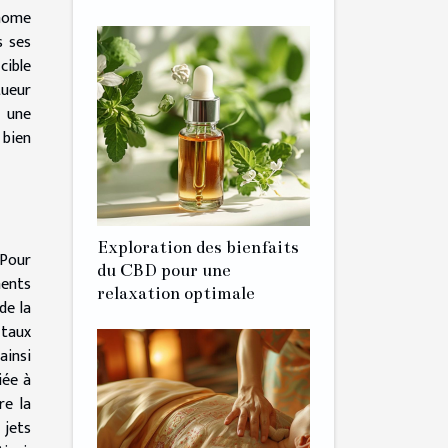
énome
s ses
cible
tueur
t une
 bien
Exploration des bienfaits
 Pour
du CBD pour une
ments
relaxation optimale
de la
 taux
ainsi
iée à
re la
 jets