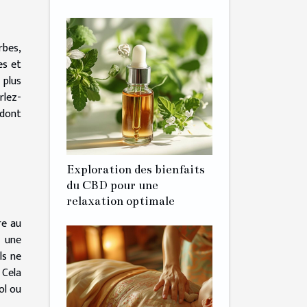
rbes,
es et
 plus
rlez-
 dont
Exploration des bienfaits
du CBD pour une
relaxation optimale
re au
à une
ls ne
 Cela
ol ou