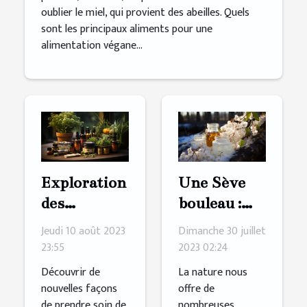
oublier le miel, qui provient des abeilles. Quels
sont les principaux aliments pour une
alimentation végane...
Exploration
Une Sève
des
bouleau :
bienfaits de
quelques
Jeudi 10 août 2023
Dimanche 30 juillet
l'huile de
bienfaits de
23:55
2023 02:24
CBD
ce produit
Découvrir de
La nature nous
sur la santé
nouvelles façons
offre de
de prendre soin de
nombreuses