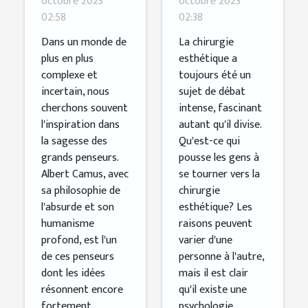
octobre 2023
octobre 2023
02:58
02:38
jeunes
chirurgie
générations
esthétique
Dans un monde de
La chirurgie
plus en plus
esthétique a
à
complexe et
toujours été un
réinventer
incertain, nous
sujet de débat
le monde
cherchons souvent
intense, fascinant
l'inspiration dans
autant qu'il divise.
la sagesse des
Qu'est-ce qui
grands penseurs.
pousse les gens à
Albert Camus, avec
se tourner vers la
sa philosophie de
chirurgie
l'absurde et son
esthétique? Les
humanisme
raisons peuvent
profond, est l'un
varier d'une
de ces penseurs
personne à l'autre,
dont les idées
mais il est clair
résonnent encore
qu'il existe une
fortement
psychologie