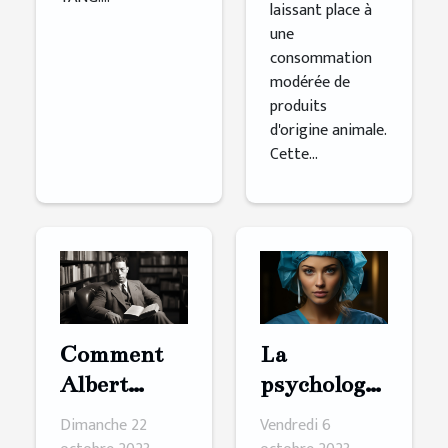
laissant place à
une
consommation
modérée de
produits
d'origine animale.
Cette...
Comment
La
Albert
psychologie
Camus
derrière le
Dimanche 22
Vendredi 6
inspire les
désir de