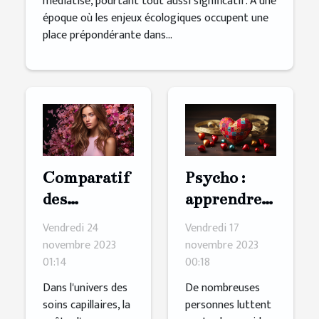
médiatisé, pourtant tout aussi significatif. À une
époque où les enjeux écologiques occupent une
place prépondérante dans...
Comparatif
Psycho :
des
apprendre à
ingrédients
s'aimer
Vendredi 24
Vendredi 17
clés dans les
pour mieux
novembre 2023
novembre 2023
01:14
00:18
shampoings
maigrir
pour
Dans l'univers des
De nombreuses
soins capillaires, la
personnes luttent
cheveux