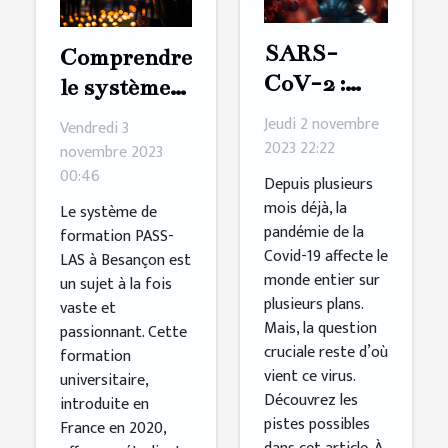
SARS-
Comprendre
CoV-2 :
le système
une lettre
de
Jeudi 2 novembre
Vendredi 3
pour
formation
2023 22:22
novembre 2023
connaître
00:46
PASS-LAS
Depuis plusieurs
sa vraie
à Besançon
mois déjà, la
Le système de
pandémie de la
origine ?
formation PASS-
Covid-19 affecte le
LAS à Besançon est
monde entier sur
un sujet à la fois
plusieurs plans.
vaste et
Mais, la question
passionnant. Cette
cruciale reste d’où
formation
vient ce virus.
universitaire,
Découvrez les
introduite en
pistes possibles
France en 2020,