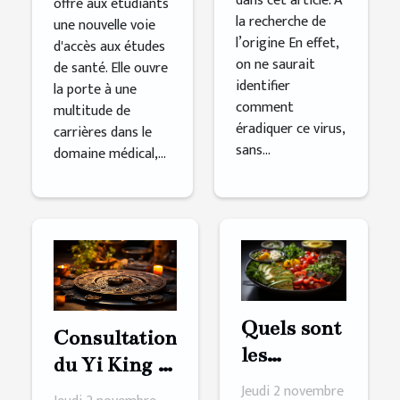
dans cet article. À
offre aux étudiants
la recherche de
une nouvelle voie
l’origine En effet,
d'accès aux études
on ne saurait
de santé. Elle ouvre
identifier
la porte à une
comment
multitude de
éradiquer ce virus,
carrières dans le
sans...
domaine médical,...
Quels sont
Consultation
les
du Yi King :
avantages
Jeudi 2 novembre
comment s’y