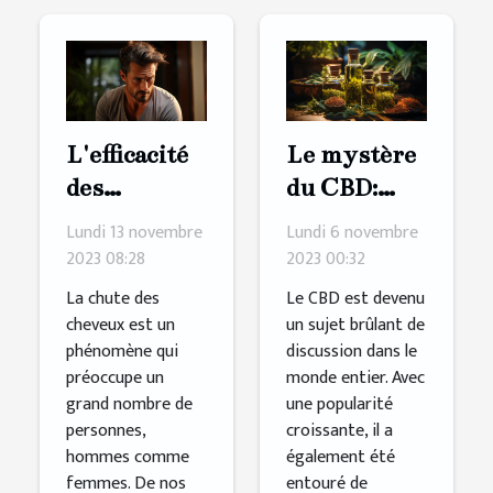
L'efficacité
Le mystère
des
du CBD:
produits
Débunking
Lundi 13 novembre
Lundi 6 novembre
pour
les mythes
2023 08:28
2023 00:32
stimuler la
La chute des
Le CBD est devenu
croissance
cheveux est un
un sujet brûlant de
phénomène qui
discussion dans le
des cheveux
préoccupe un
monde entier. Avec
grand nombre de
une popularité
personnes,
croissante, il a
hommes comme
également été
femmes. De nos
entouré de