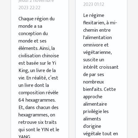
Jeudi 2 novembre
à adopter
2023 01:12
prendre ?
2023 22:22
un régime
Le régime
Chaque région du
flexitarien
flexitarien, à mi-
monde a sa
chemin entre
?
conception du
l'alimentation
monde et ses
omnivore et
éléments. Ainsi, la
végétarienne,
civilisation chinoise
suscite un
est basée sur le Yi
intérêt croissant
King, un livre de la
de par ses
vie. En réalité, c’est
nombreux
un livre dont la
bienfaits. Cette
composition révèle
approche
64 hexagrammes.
alimentaire
Et, dans chacun des
privilégie les
hexagrammes, on
aliments
retrouve six traits
d'origine
qui sont le YIN et le
végétale tout en
YANG....