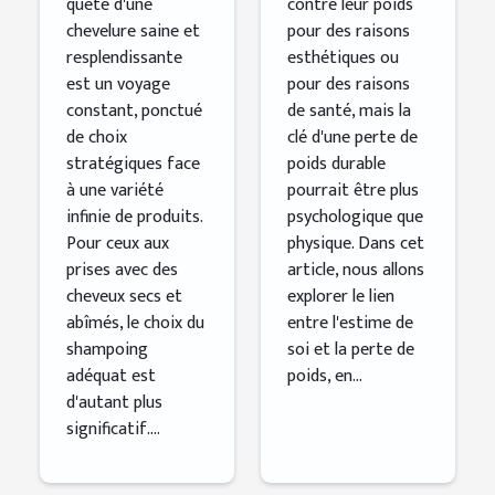
quête d'une
contre leur poids
secs et
chevelure saine et
pour des raisons
abîmés
resplendissante
esthétiques ou
est un voyage
pour des raisons
constant, ponctué
de santé, mais la
de choix
clé d'une perte de
stratégiques face
poids durable
à une variété
pourrait être plus
infinie de produits.
psychologique que
Pour ceux aux
physique. Dans cet
prises avec des
article, nous allons
cheveux secs et
explorer le lien
abîmés, le choix du
entre l'estime de
shampoing
soi et la perte de
adéquat est
poids, en...
d'autant plus
significatif....